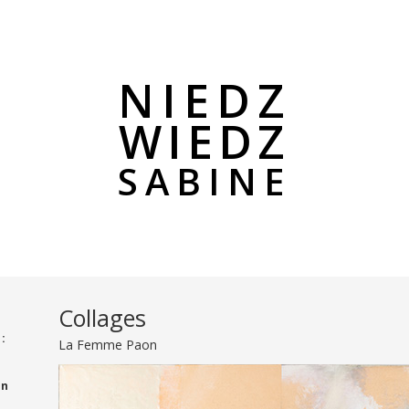
NIEDZ
WIEDZ
SABINE
Collages
:
La Femme Paon
in